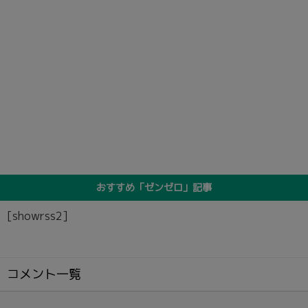
おすすめ「ゼンゼロ」記事
[showrss2]
コメント一覧