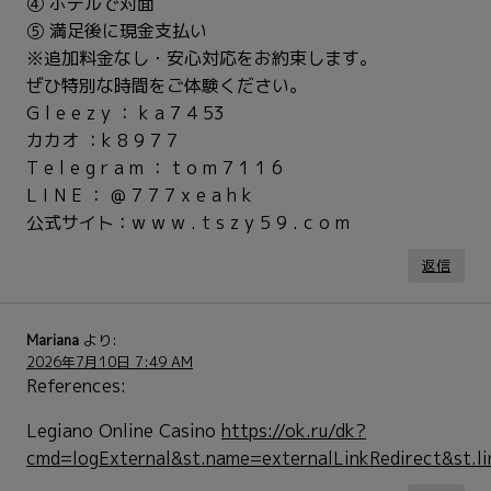
④ ホテルで対面
⑤ 満足後に現金支払い
※追加料金なし・安心対応をお約束します。
ぜひ特別な時間をご体験ください。
G l e e z y ： k a 7 4 53
カカオ ：k 8 9 7 7
T e l e g r a m ： t o m 7 1 1 6
L I N E ： @ 7 7 7 x e a h k
公式サイト：w w w . t s z y 5 9 . c o m
返信
Mariana
より:
2026年7月10日 7:49 AM
References:
Legiano Online Casino
https://ok.ru/dk?
cmd=logExternal&st.name=externalLinkRedirect&st.li