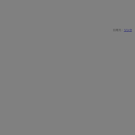
引用元：
リンク