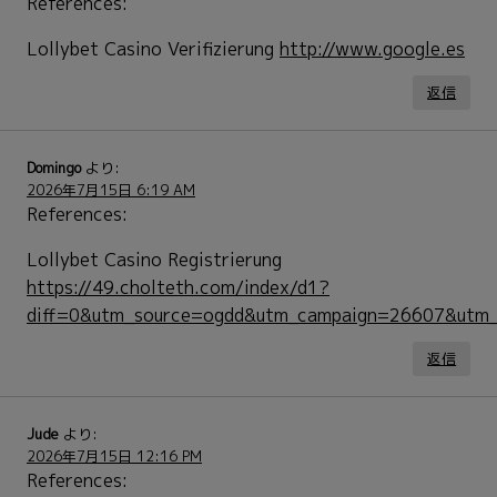
References:
Lollybet Casino Verifizierung
http://www.google.es
返信
Domingo
より:
2026年7月15日 6:19 AM
References:
Lollybet Casino Registrierung
https://49.cholteth.com/index/d1?
diff=0&utm_source=ogdd&utm_campaign=26607&utm_c
返信
Jude
より:
2026年7月15日 12:16 PM
References: