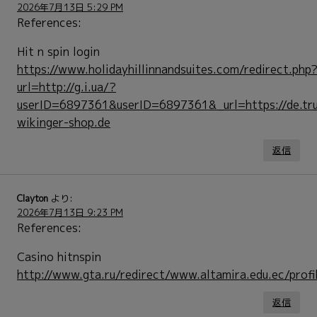
2026年7月13日 5:29 PM
References:
Hit n spin login
https://www.holidayhillinnandsuites.com/redirect.php
url=http://g.i.ua/?
userID=6897361&userID=6897361&_url=https://de.tru
wikinger-shop.de
返信
Clayton
より:
2026年7月13日 9:23 PM
References:
Casino hitnspin
http://www.gta.ru/redirect/www.altamira.edu.ec/prof
返信