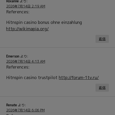
Roxanne
より:
2026年7月14日 2:19 AM
References:
Hitnspin casino bonus ohne einzahlung
http://wikimapia.org/
返信
Emerson
より:
2026年7月14日 4:13 AM
References:
Hitnspin casino trustpilot
http://forum-1tv.ru/
返信
Renate
より:
2026年7月14日 6:06 PM