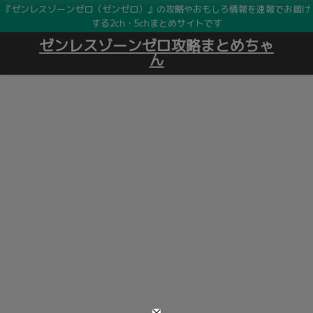
『ゼンレスゾーンゼロ（ゼンゼロ）』の攻略やおもしろ情報を速報でお届け
する2ch・5chまとめサイトです
ゼンレスゾーンゼロ攻略まとめちゃ
ん