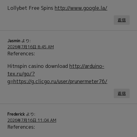
Lollybet Free Spins
http://www.google.la/
返信
Jasmin
より:
2026年7月16日 8:45 AM
References:
Hitnspin casino download
http://arduino-
tex.ru/go/?
g=https://g.clicgo.ru/user/prunermeter76/
返信
Frederick
より:
2026年7月16日 11:04 AM
References: