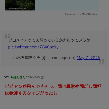
Powered by 
GliaStudios
Mute
プロメイアって天然っていうか大胆っていうか…
pic.twitter.com/7GX0ax1yHj
— 山本五郎左衛門 (@sanmotogoroo)
May 7, 2026
002:
名無しさん
2026/5/8(金)
ビビアンが飛んできそう、同じ異常仲間だし同担
は歓迎するタイプだったし