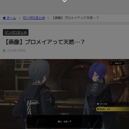
ホーム
ゼンゼロまとめ
【画像】プロメイアって天然…？
ゼンゼロまとめ
【画像】プロメイアって天然…？
2026年5月8日