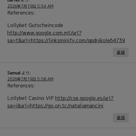
Darrell
より:
2026年7月19日 5:54 AM
References:
Lollybet Gutscheincode
http://www.google.com.mt/url?
sa=t&url=https://linksminify.com/qpdnikole64739
返信
Samual
より:
2026年7月19日 5:58 AM
References:
Lollybet Casino VIP
http://cse.google.es/url?
sa=i&url=https://go.on.tc/nataliamancini
返信