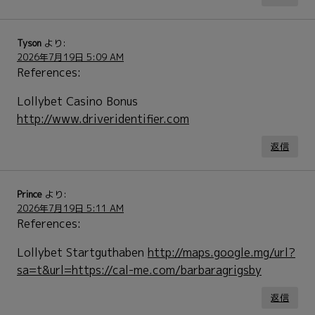
Tyson
より:
2026年7月19日 5:09 AM
References:
Lollybet Casino Bonus
http://www.driveridentifier.com
返信
Prince
より:
2026年7月19日 5:11 AM
References:
Lollybet Startguthaben
http://maps.google.mg/url?
sa=t&url=https://cal-me.com/barbaragrigsby
返信