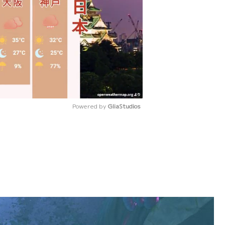
Powered by 
GliaStudios
Mute