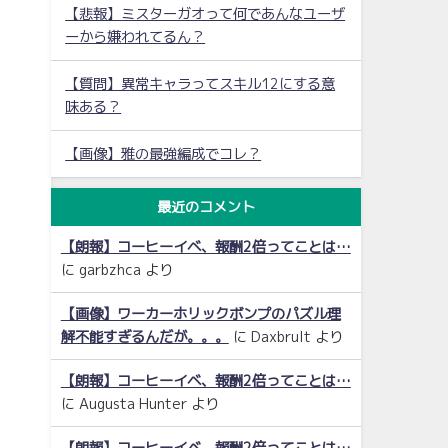
【悲報】ミスターガオって何であんなユーザ
ーから嫌われてるん？
【質問】異常キャラってスキル12にする意
味ある？
【画像】雅の最強編成でコレ？
最近のコメント
【朗報】コーヒーイベ、報酬2倍ってことは…
に
garbzhca
より
【画像】ワーカーホリックボンプのパズル理
解不能すぎるんだが。。。
に
Daxbrult
より
【朗報】コーヒーイベ、報酬2倍ってことは…
に
Augusta Hunter
より