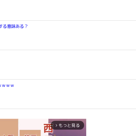
する意味ある？
ｗｗｗｗ
もっと見る
arrow_forward_ios