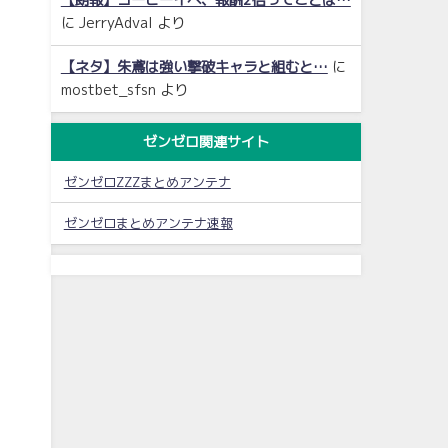
【朗報】コーヒーイベ、報酬2倍ってことは…
に
JerryAdval
より
【ネタ】朱鳶は強い撃破キャラと組むと…
に
mostbet_sfsn
より
ゼンゼロ関連サイト
ゼンゼロZZZまとめアンテナ
ゼンゼロまとめアンテナ速報