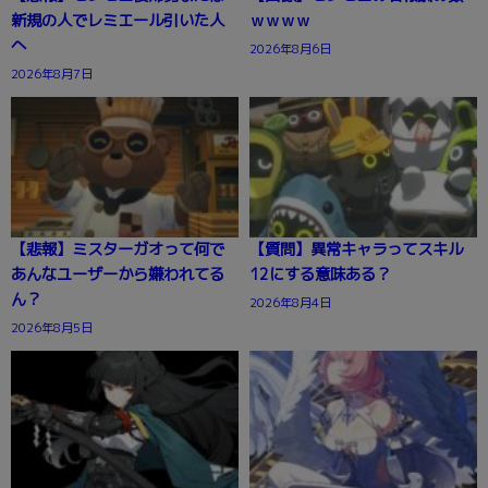
新規の人でレミエール引いた人
ｗｗｗｗ
へ
2026年8月6日
2026年8月7日
【悲報】ミスターガオって何で
【質問】異常キャラってスキル
あんなユーザーから嫌われてる
12にする意味ある？
ん？
2026年8月4日
2026年8月5日