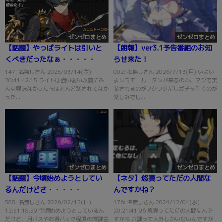
ゼンゼロまとめ
ゼンゼロまとめ
【話題】やっぱライトは引いと
【朗報】ver3.1予告番組のお知
くべきだったなぁ・・・・・
らせ来た！
147: 名無しさん 2025/03/14(金)
002: 名無しさん 2026/7/13(月) いよい
20:41:42.15 ライトは強い弱い以前にみ
よレミエール・ダンが来るのか、マジで実
んな興味なかったらほとんど話されてなか
装されるのがワクワクだしガチャ引くのが
った...
楽しみでし...
ゼンゼロまとめ
ゼンゼロまとめ
【話題】今頃始めようとしてい
【ネタ】悠真ってただの人間な
るんだけどさ・・・・・
んですかね？
588: 名無しさん 2026/02/15(日)
176: 名無しさん 2024/12/04(水)
12:51:18.59 今頃始めようとしているん
20:21:41.96 悠真ってただの人間なんで
だけど、月パスやお得パック程度の微課金
すかね 六課って人外しかいないんですが