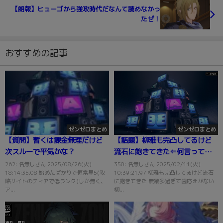
【朗報】ヒューゴから強攻時代だなんて読めなかっ
たぜ！
おすすめの記事
ゼンゼロまとめ
ゼンゼロまとめ
【質問】暫くは課金無理だけど
【話題】柳雅も完凸してるけど
次スルーで平気かな？
流石に飽きてきた⇐何言ってん
だ・・・？
262: 名無しさん 2025/08/26(火)
350: 名無しさん 2025/02/11(火)
18:14:35.08 始めたばかりで恒常星5(攻
10:39:21.97 柳雅も完凸してるけど流石
略サイトのティアで低ランク)しか無く、
に飽きてきた 無敵多過ぎて歯応えがない
ア...
柳...