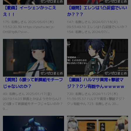
ゼンゼロまとめ
ゼンゼロまとめ
【動画】イーシェンかっこえ
【疑問】エレンは1凸妥協でいい
え！！
か？？？
175: 名無しさん 2025/05/01(木)
147: 名無しさん 2024/07/16(火)
13:52:20.39 https://youtu.be/js-
09:53:49.10 エレンは1凸妥協でいいか？
Ot68YgBU?si=r...
154: 名無しさん 2024/07/...
ゼンゼロまとめ
ゼンゼロまとめ
【質問】6課って新撰組モチーフ
【議論】ハルマサ異常+撃破マ
じゃないのか？
ジ？？クソ有能やんｗｗｗｗｗ
49: 名無しさん 2025/01/17(金)
720: 名無しさん 2024/11/21(木)
00:19:14.03 映画とかはよう分からんけ
11:36:35.57 ハルマサ異常+撃破マジ？
ど6課って新撰組モチーフじゃないのか？
クソ有能やん 723: 名無しさん 20...
9...