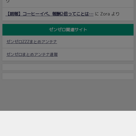
り
【朗報】コーヒーイベ、報酬2倍ってことは…
に
Zora
より
ゼンゼロ関連サイト
ゼンゼロZZZまとめアンテナ
ゼンゼロまとめアンテナ速報
ゼンレスゾーンゼロ攻略まとめちゃん All Rights Reserved.