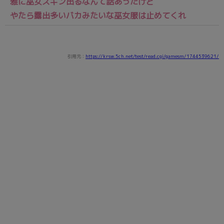
雅に巫女スキン出るなんて話あったけど
やたら露出多いバカみたいな巫女服は止めてくれ
引用元：
https://krsw.5ch.net/test/read.cgi/gamesm/1744539621/