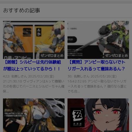
おすすめの記事
ゼンゼロまとめ
ゼンゼロまとめ
【朗報】シルビーは先行体験組
【質問】アンビー取らないでト
が雅以上っていってるから！！
リガー入れるって意味あるん？
422: 名無しさん 2025/02/28(金)
38: 名無しさん 2025/03/28(金)
21:21:30.18 ヴィヴィアンはAって噂聞い
16:42:32.95 アンビー取らないでトリガ
たのを信じてバーニスとシルビーちゃん確
ー入れるって意味あるん？ 強行なら誰と
保...
でも合...