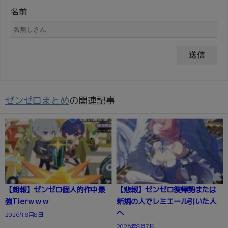
名前
ゼンゼロまとめ
の関連記事
【朗報】ゼンゼロ個人的作中最
【悲報】ゼンゼロ復帰勢または
強Tierｗｗｗ
新規の人でレミエール引いた人
へ
2026年8月8日
2026年8月7日