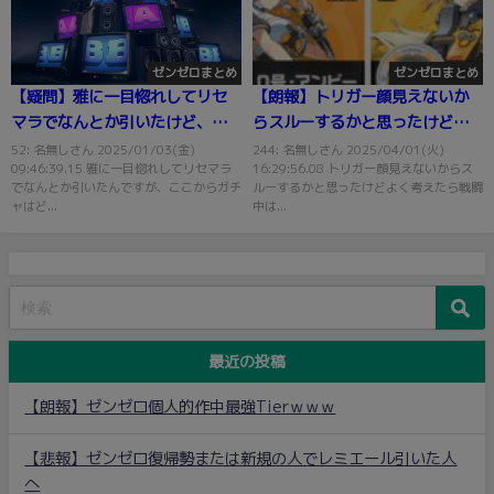
ゼンゼロまとめ
ゼンゼロまとめ
【疑問】雅に一目惚れしてリセ
【朗報】トリガー顔見えないか
マラでなんとか引いたけど、こ
らスルーするかと思ったけどよ
こからガチャはどれ引いていく
く考えたらｗｗｗ
52: 名無しさん 2025/01/03(金)
244: 名無しさん 2025/04/01(火)
09:46:39.15 雅に一目惚れしてリセマラ
16:29:56.08 トリガー顔見えないからス
べき？
でなんとか引いたんですが、ここからガチ
ルーするかと思ったけどよく考えたら戦闘
ャはど...
中は...
最近の投稿
【朗報】ゼンゼロ個人的作中最強Tierｗｗｗ
【悲報】ゼンゼロ復帰勢または新規の人でレミエール引いた人
へ