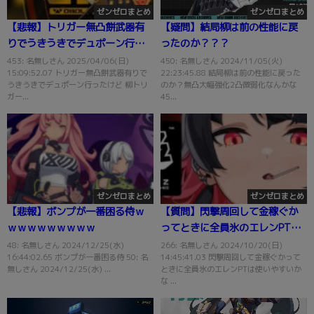
ゼンゼロまとめ
ゼンゼロまとめ
【悲報】トリガー無凸餅武器有
【疑問】結局柳は前の性能に戻
りでうきうきでデュポーン行っ
ったのか？？？
たけど…
453: 名無しさん 2025/04/06(日)
450: 名無しさん 2024/11/05(火)
15:09:52.07 トリガー無凸餅武器有りで
22:23:45.88 結局柳は前の性能に戻った
うきうきでデュポーン行ったけど 柳トリ
のか？無凸大幅強化2凸微弱化なんかな
ガー...
45...
ゼンゼロまとめ
ゼンゼロまとめ
【悲報】ボンプが一番困る侍ｗ
【質問】閃撃周回して金稼ぐか
ｗｗｗｗｗｗｗｗｗ
ってときに全員氷のエレンPTは
使いやすいかな？
48: 名無しさん 2024/12/25(水)
266: 名無しさん 2024/10/20(日)
16:44:02.65 ボンプが一番困る侍 50: 名
14:45:41.03 閃撃周回して金稼ぐかって
無しさん 2024/12/25(水) ...
ときに全員氷のエレンPTは使いやすいか
な ...