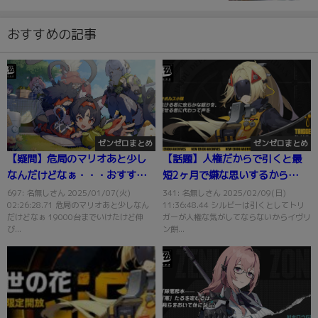
おすすめの記事
ゼンゼロまとめ
ゼンゼロまとめ
【疑問】危局のマリオあと少し
【話題】人権だからで引くと最
なんだけどなぁ・・・おすすめ
短2ヶ月で嫌な思いするから
のパーティーある？
な・・・
697: 名無しさん 2025/01/07(火)
341: 名無しさん 2025/02/09(日)
02:26:28.71 危局のマリオあと少しなん
11:36:48.44 シルビーは引くとしてトリ
だけどなぁ 19000台までいけたけど伸
ガーが人権な気がしてならないからイヴリ
び...
ン餅...