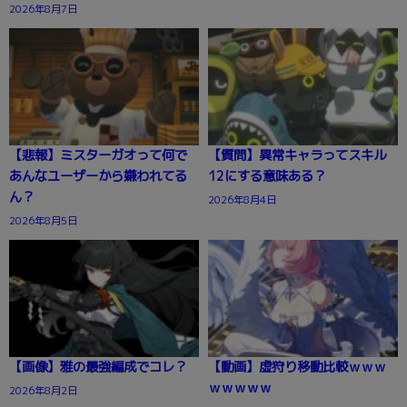
2026年8月7日
【悲報】ミスターガオって何で
【質問】異常キャラってスキル
あんなユーザーから嫌われてる
12にする意味ある？
ん？
2026年8月4日
2026年8月5日
【画像】雅の最強編成でコレ？
【動画】虚狩り移動比較ｗｗｗ
ｗｗｗｗｗ
2026年8月2日