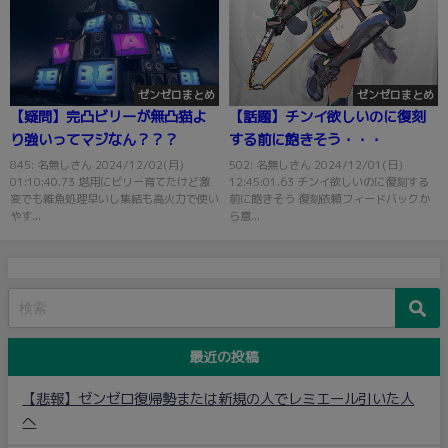
ゼンゼロまとめ
ゼンゼロまとめ
【疑問】完凸ビリーが無凸猫よ
【話題】チンイ欲しいのに復刻
り強いってマジなん？？？
する前に飽きそう・・・
845: 名無しさん 2024/12/02(月)
502: 名無しさん 2024/12/01(日)
01:10:40.73 塔用にビリー育てたけど激
12:45:01.63 チンイ欲しいのに復刻する
変でも雑魚処理早いし集結も高火力で使い
前に飽きそう 復刻依頼フィードバックか
やす...
ら意...
最近の投稿
【悲報】ゼンゼロ復帰勢または新規の人でレミエール引いた人
へ