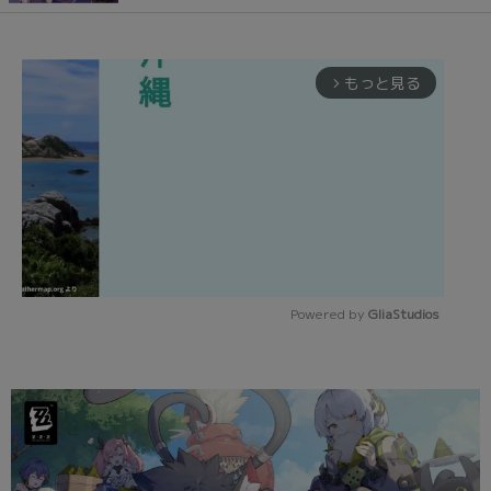
もっと見る
arrow_forward_ios
Powered by 
GliaStudios
Mute