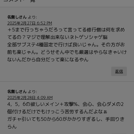
名無しさん
より:
2025年2月27日 6:52 PM
＋5まで行っちゃうだろって言ってる修行僧は何を求め
てるの？マジで理解出来ないネトゲソシャゲ脳
全部サブステ4種固定で行けば良いじゃん。その方がお
前も楽じゃん。どうせそん中でも厳選はやらなきゃいけ
ないんだから自分だって楽になるやん
返信
名無しさん
より:
2025年2月28日 4:09 AM
4，5，6の欲しいメイン＋攻撃%、会心、会心ダメの2
個付けるだけでもけっこう苦労するんだよなぁ
ガチャ引いても50から60がかかりすぎるし、手回りき
らん