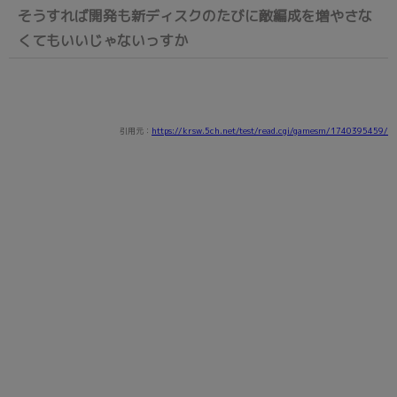
そうすれば開発も新ディスクのたびに敵編成を増やさな
くてもいいじゃないっすか
引用元：
https://krsw.5ch.net/test/read.cgi/gamesm/1740395459/